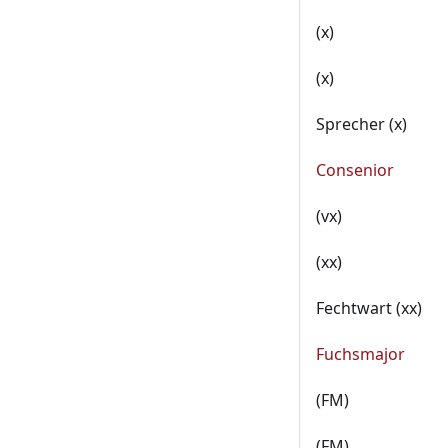
(x)
(x)
Sprecher (x)
Consenior
(vx)
(xx)
Fechtwart (xx)
Fuchsmajor
(FM)
(FM)