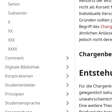
Ressorts der ein
Senior
nicht als Korsett
Subsenior
Individuelle Ver
Gründen sollten 
X
Begriff des
Charg
XX
ähnlichen Anläss
jedoch nicht de
XXX
XXXX
Chargenbe
Comment
Digitale Bibliothek
Entsteh
Korporationen
Studentenlieder
Für die Chargenkü
gelegentlich beha
Prinzipien
unwahrscheinlich 
Studentensprache
Eine weitere Theo