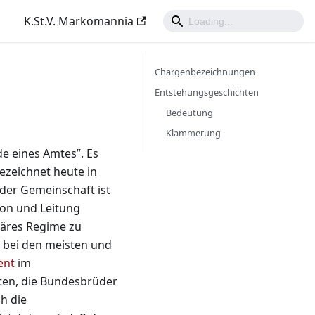
K.St.V. Markomannia
Chargenbezeichnungen
Entstehungsgeschichten
Bedeutung
Klammerung
de eines Amtes”. Es
ezeichnet heute in
der Gemeinschaft ist
ion und Leitung
täres Regime zu
 bei den meisten und
ent
im
ten, die Bundesbrüder
h die