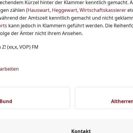
rechendem Kürzel hinter der Klammer kenntlich gemacht. Ämt
gen zählen (
Hauswart
,
Heggewart
,
Wirtschaftskassierer
etc
während der Amtszeit kenntlich gemacht und nicht geklamm
rts
kann jedoch in Klammern geführt werden. Die Reihenfo
folge der Ämter nicht ihrem Ansehen.
! (xx,x, VOP) FM
earbeiten
 Bund
Altherre
Kontakt