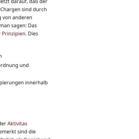
etzt darauf, daß der
 Chargen sind durch
ng von anderen
 man sagen: Das
r
Prinzipien
. Dies
n
sordnung und
pierungen innerhalb
 der
Aktivitas
emerkt sind die