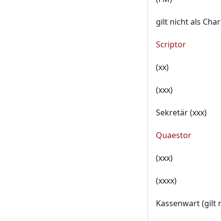
gilt nicht als Cha
Scriptor
(xx)
(xxx)
Sekretär (xxx)
Quaestor
(xxx)
(xxxx)
Kassenwart (gilt 