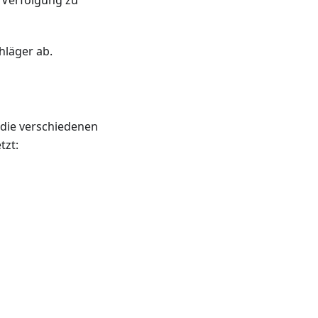
 Verfolgung zu
hläger ab.
r die verschiedenen
tzt: