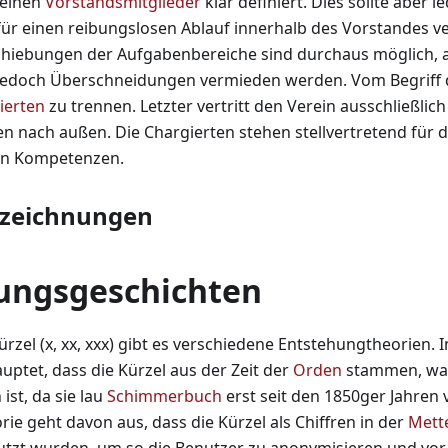
zelnen
Vorstandsmitglieder
klar definiert. Dies sollte aber l
 für einen reibungslosen Ablauf innerhalb des Vorstandes v
schiebungen der Aufgabenbereiche sind durchaus möglich,
jedoch Überschneidungen vermieden werden. Vom Begriff d
ierten
zu trennen. Letzter vertritt den Verein ausschließlich
en nach außen. Die Chargierten stehen stellvertretend für 
ren Kompetenzen.
zeichnungen
ungsgeschichten
rzel (x, xx, xxx) gibt es verschiedene Entstehungtheorien. 
uptet, dass die Kürzel aus der Zeit der
Orden
stammen, wa
ist, da sie lau
Schimmerbuch
erst seit den 1850ger Jahren
rie geht davon aus, dass die Kürzel als Chiffren in der
Mette