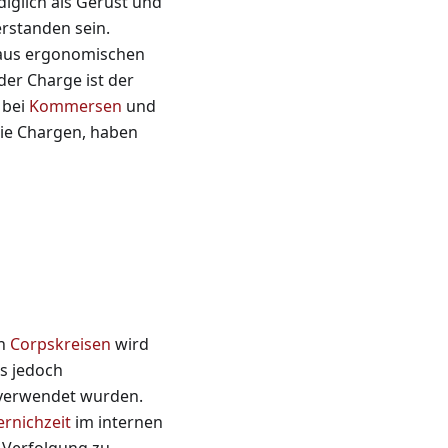
ediglich als Gerüst und
erstanden sein.
 aus ergonomischen
er Charge ist der
 bei
Kommersen
und
die Chargen, haben
In
Corpskreisen
wird
s jedoch
 verwendet wurden.
rnichzeit
im internen