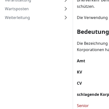
Veranstaltung
Briefverkehr ben
schützen.
Wartsposten
Weiterleitung
Die Verwendung ei
Bedeutung
Die Bezeichnung d
Korporationen ha
Amt
KV
CV
schlagende Kor
Senior