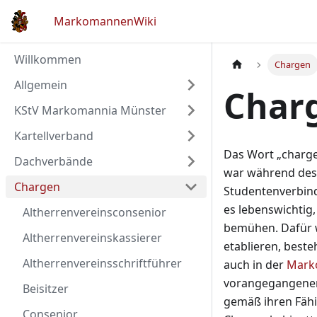
MarkomannenWiki
Willkommen
Chargen
Allgemein
Char
KStV Markomannia Münster
Kartellverband
Das Wort „charge”
Dachverbände
war während des 
Chargen
Studentenverbind
es lebenswichtig
Altherrenvereinsconsenior
bemühen. Dafür w
Altherrenvereinskassierer
etablieren, best
Altherrenvereinsschriftführer
auch in der
Mark
vorangegangenen 
Beisitzer
gemäß ihren Fähi
Consenior