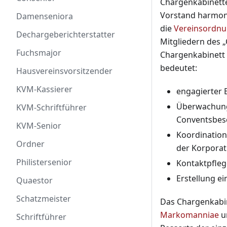
Chargenkabinette
Vorstand harmon
Damenseniora
die
Vereinsordn
Dechargeberichterstatter
Mitgliedern des 
Fuchsmajor
Chargenkabinett 
bedeutet:
Hausvereinsvorsitzender
KVM-Kassierer
engagierter 
Überwachung
KVM-Schriftführer
Conventsbes
KVM-Senior
Koordination
Ordner
der Korporat
Philistersenior
Kontaktpfleg
Erstellung 
Quaestor
Schatzmeister
Das Chargenkabine
Markomanniae
um
Schriftführer