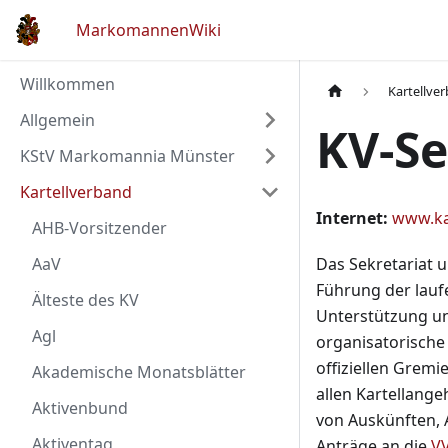
MarkomannenWiki
Willkommen
Kartellve
Allgemein
KV-Se
KStV Markomannia Münster
Kartellverband
Internet:
www.ka
AHB-Vorsitzender
AaV
Das Sekretariat 
Führung der lauf
Älteste des KV
Unterstützung un
Agl
organisatorische
offiziellen Gremi
Akademische Monatsblätter
allen Kartellange
Aktivenbund
von Auskünften, 
Aktiventag
Anträge an die
V