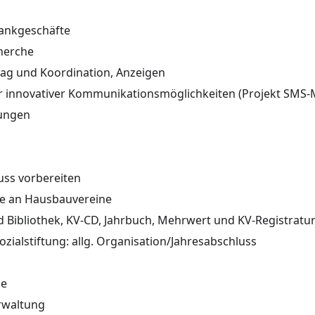
ankgeschäfte
herche
lag und Koordination, Anzeigen
 innovativer Kommunikationsmöglichkeiten (Projekt SMS-M
lungen
uss vorbereiten
be an Hausbauvereine
d Bibliothek, KV-CD, Jahrbuch, Mehrwert und KV-Registratu
ozialstiftung: allg. Organisation/Jahresabschluss
ne
rwaltung