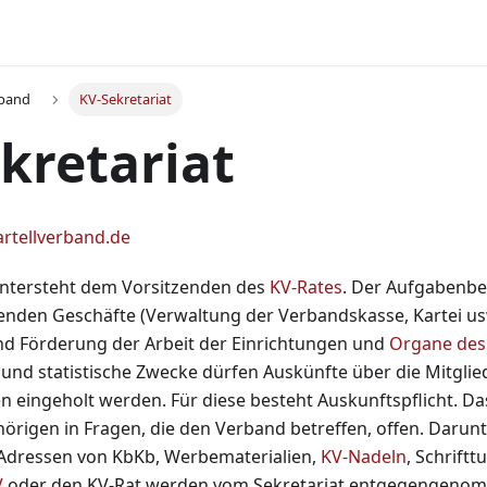
rband
KV-Sekretariat
kretariat
rtellverband.de
untersteht dem Vorsitzenden des
KV-Rates
. Der Aufgabenbe
enden Geschäfte (Verwaltung der Verbandskasse, Kartei us
d Förderung der Arbeit der Einrichtungen und
Organe des
 und statistische Zwecke dürfen Auskünfte über die Mitglie
en eingeholt werden. Für diese besteht Auskunftspflicht. Da
hörigen in Fragen, die den Verband betreffen, offen. Darunte
Adressen von KbKb, Werbematerialien,
KV-Nadeln
, Schrift
V
oder den KV-Rat werden vom Sekretariat entgegengeno