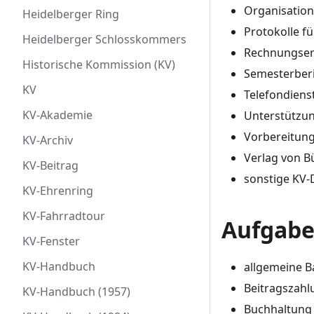
Organisation
Heidelberger Ring
Protokolle f
Heidelberger Schlosskommers
Rechnungser
Historische Kommission (KV)
Semesterber
KV
Telefondienst
KV-Akademie
Unterstützu
Vorbereitung
KV-Archiv
Verlag von B
KV-Beitrag
sonstige KV-
KV-Ehrenring
KV-Fahrradtour
Aufgabe
KV-Fenster
KV-Handbuch
allgemeine B
Beitragszah
KV-Handbuch (1957)
Buchhaltung