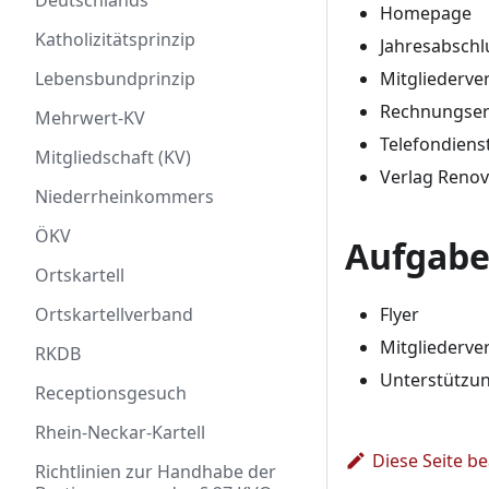
Deutschlands
Homepage
Katholizitätsprinzip
Jahresabschl
Mitgliederve
Lebensbundprinzip
Rechnungser
Mehrwert-KV
Telefondienst
Mitgliedschaft (KV)
Verlag Renov
Niederrheinkommers
ÖKV
Aufgabe
Ortskartell
Flyer
Ortskartellverband
Mitgliederve
RKDB
Unterstützu
Receptionsgesuch
Rhein-Neckar-Kartell
Diese Seite b
Richtlinien zur Handhabe der