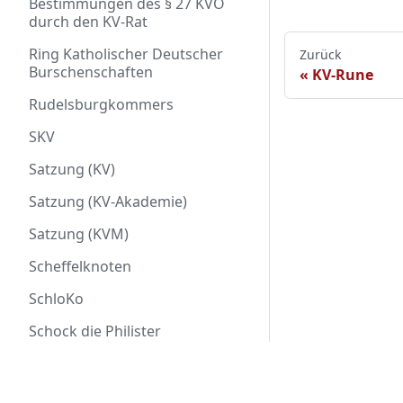
Bestimmungen des § 27 KVO
durch den KV-Rat
Ring Katholischer Deutscher
Zurück
Burschenschaften
KV-Rune
Rudelsburgkommers
SKV
Satzung (KV)
Satzung (KV-Akademie)
Satzung (KVM)
Scheffelknoten
SchloKo
Schock die Philister
Schwarzes Prinzip
Über Markomannia
Scientia