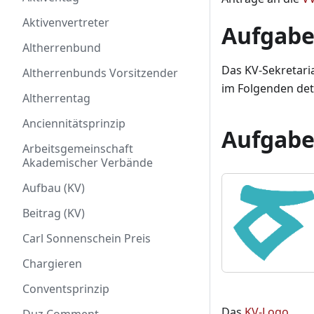
Aktivenvertreter
Aufgab
Altherrenbund
Das KV-Sekretaria
Altherrenbunds Vorsitzender
im Folgenden deta
Altherrentag
Anciennitätsprinzip
Aufgabe
Arbeitsgemeinschaft
Akademischer Verbände
Aufbau (KV)
Beitrag (KV)
Carl Sonnenschein Preis
Chargieren
Conventsprinzip
Das
KV-Logo