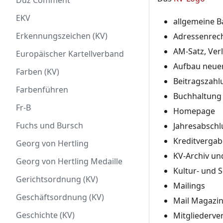
Duz Comment
EKV
allgemeine B
Erkennungszeichen (KV)
Adressenrec
AM-Satz, Ver
Europäischer Kartellverband
Aufbau neuer
Farben (KV)
Beitragszah
Farbenführen
Buchhaltung
Fr-B
Homepage
Fuchs und Bursch
Jahresabschl
Kreditverga
Georg von Hertling
KV-Archiv un
Georg von Hertling Medaille
Kultur- und S
Gerichtsordnung (KV)
Mailings
Geschäftsordnung (KV)
Mail Magazi
Geschichte (KV)
Mitgliederve