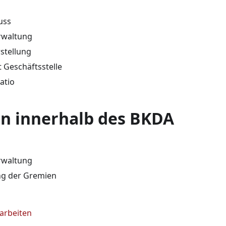
uss
rwaltung
stellung
 Geschäftsstelle
atio
n innerhalb des BKDA
rwaltung
ng der Gremien
earbeiten