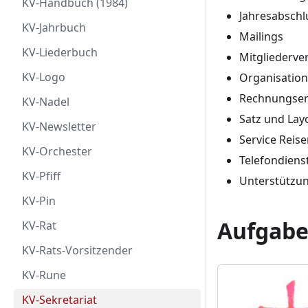
KV-Handbuch (1984)
Jahresabschl
KV-Jahrbuch
Mailings
KV-Liederbuch
Mitgliederve
KV-Logo
Organisatio
Rechnungser
KV-Nadel
Satz und Lay
KV-Newsletter
Service Reise
KV-Orchester
Telefondienst
KV-Pfiff
Unterstützu
KV-Pin
Aufgabe
KV-Rat
KV-Rats-Vorsitzender
KV-Rune
KV-Sekretariat