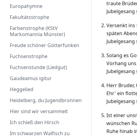
traute Brüder
Europahymne
Jubelgesang
Fakultätsstrophe
Versenkt ins
Farbenstrophe (KStV
späten Abend 
Markomannia Münster)
Jubelgesang
Freude schöner Götterfunken
Solang es Got
Fuchsenstrophe
Vorhang uns d
Fuchsenstunde (Liedgut)
Jubelgesang
Gaudeamus igitur
Herr Bruder, 
Heggelied
Ehr' ein flot
Heidelberg, du Jugendbronnen
Jubelgesang
Hier sind wir versammelt
Ist einer un
Ich schieß den Hirsch
wünschen Ruh
Ruhe hinab in
Im schwarzen Walfisch zu