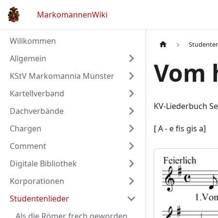
MarkomannenWiki
Willkommen
Studenten
Allgemein
Vom 
KStV Markomannia Münster
Kartellverband
KV-Liederbuch Se
Dachverbände
Chargen
[
A - e fis gis a
]
Comment
Digitale Bibliothek
Korporationen
Studentenlieder
Als die Römer frech geworden