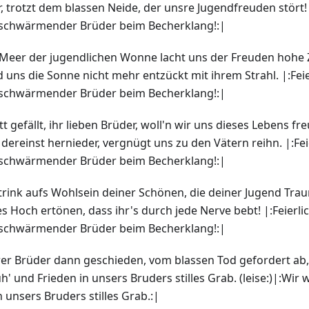
, trotzt dem blassen Neide, der unsre Jugendfreuden stört! |
 schwärmender Brüder beim Becherklang!:|
 Meer der jugendlichen Wonne lacht uns der Freuden hohe Z
uns die Sonne nicht mehr entzückt mit ihrem Strahl. |:Feie
 schwärmender Brüder beim Becherklang!:|
t gefällt, ihr lieben Brüder, woll'n wir uns dieses Lebens fre
ereinst hernieder, vergnügt uns zu den Vätern reihn. |:Feie
 schwärmender Brüder beim Becherklang!:|
trink aufs Wohlsein deiner Schönen, die deiner Jugend Traum
tes Hoch ertönen, dass ihr's durch jede Nerve bebt! |:Feierli
 schwärmender Brüder beim Becherklang!:|
srer Brüder dann geschieden, vom blassen Tod gefordert ab
' und Frieden in unsers Bruders stilles Grab. (leise:)|:Wi
 unsers Bruders stilles Grab.:|