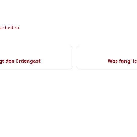
earbeiten
gt den Erdengast
Was fang' i