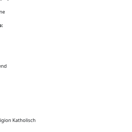
ine
p:
end
igion Katholisch