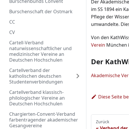
Burschenbunds Convent
Der Akademische
im SS 1894 ein Ka
Burschenschaft der Ostmark
Pflege der Wissen
CC
umwandelte. Diese
CV
Von den KathWiss
Cartell-Verband
Verein
München 
naturwissenschaftlicher und
medizinischer Vereine an
Deutschen Hochschulen
Der KathWi
Cartellverband der
Akademische Ver
katholischen deutschen
Studentenverbindungen
Cartellverband klassisch-
Diese Seite b
philologischer Vereine an
Deutschen Hochschulen
Chargierten-Convent-Verband
farbentragender akademischer
Zurück
Gesangvereine
Verband der