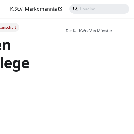
K.St.V. Markomannia
senschaft
Der KathWissV in Münster
en
lege