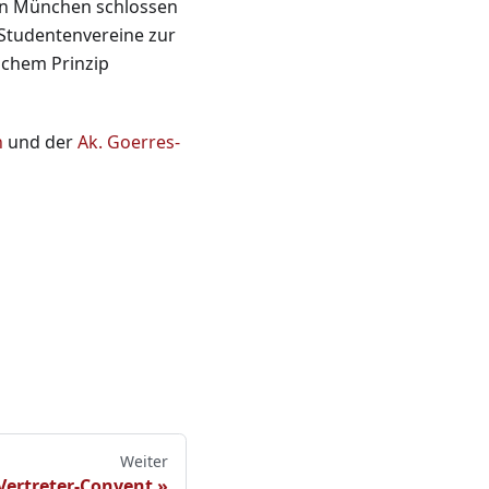
in München schlossen
n Studentenvereine zur
ichem Prinzip
n
und der
Ak. Goerres-
Weiter
Vertreter-Convent