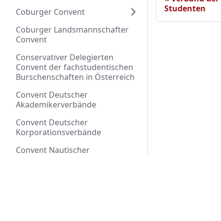
Studenten
Coburger Convent
Coburger Landsmannschafter
Convent
Conservativer Delegierten
Convent der fachstudentischen
Burschenschaften in Österreich
Convent Deutscher
Akademikerverbände
Convent Deutscher
Korporationsverbände
Convent Nautischer
Kameradschaften
Über Markomannia
Corps
DASB
K.St.V. Markomannia
Wikipedia
Delegiertenkonvent akademisch