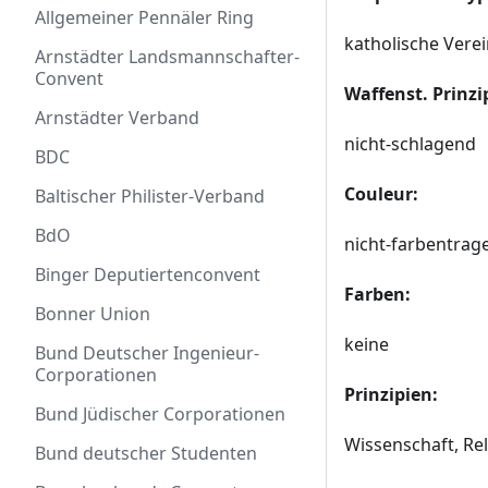
Allgemeiner Pennäler Ring
katholische Vere
Arnstädter Landsmannschafter-
Convent
Waffenst. Prinzi
Arnstädter Verband
nicht-schlagend
BDC
Couleur:
Baltischer Philister-Verband
BdO
nicht-farbentrag
Binger Deputiertenconvent
Farben:
Bonner Union
keine
Bund Deutscher Ingenieur-
Corporationen
Prinzipien:
Bund Jüdischer Corporationen
Wissenschaft, Rel
Bund deutscher Studenten