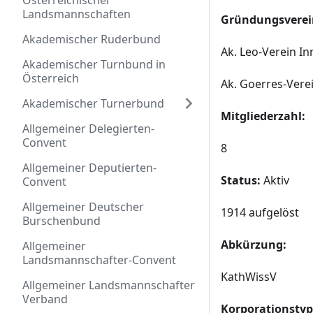
Österreichischer
Landsmannschaften
Gründungsverei
Akademischer Ruderbund
Ak. Leo-Verein I
Akademischer Turnbund in
Österreich
Ak. Goerres-Vere
Akademischer Turnerbund
Mitgliederzahl:
Allgemeiner Delegierten-
Convent
8
Allgemeiner Deputierten-
Status:
Aktiv
Convent
Allgemeiner Deutscher
1914 aufgelöst
Burschenbund
Abkürzung:
Allgemeiner
Landsmannschafter-Convent
KathWissV
Allgemeiner Landsmannschafter
Verband
Korporationstyp