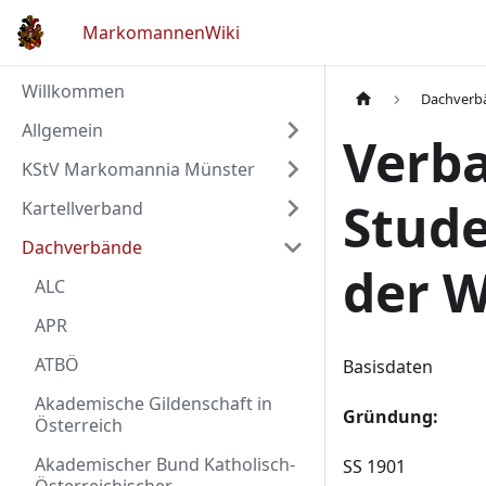
MarkomannenWiki
Willkommen
Dachverb
Allgemein
Verba
KStV Markomannia Münster
Stude
Kartellverband
Dachverbände
der W
ALC
APR
ATBÖ
Basisdaten
Akademische Gildenschaft in
Gründung:
Österreich
Akademischer Bund Katholisch-
SS 1901