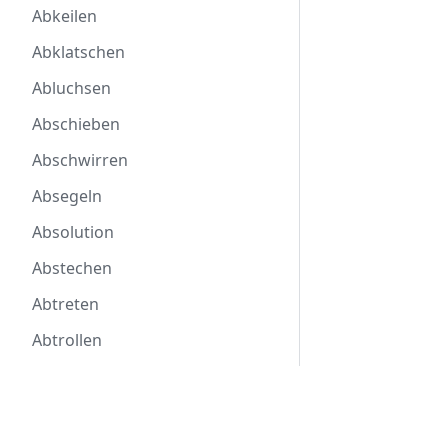
Abkeilen
Abklatschen
Abluchsen
Abschieben
Abschwirren
Absegeln
Absolution
Abstechen
Abtreten
Abtrollen
Ad libitum
Über Markomannia
Affe