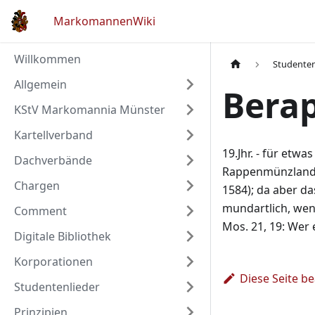
MarkomannenWiki
Willkommen
Studente
Allgemein
Bera
KStV Markomannia Münster
Kartellverband
19.Jhr. - für et
Dachverbände
Rappenmünzland, 
Chargen
1584); da aber da
mundartlich, wen
Comment
Mos. 21, 19: Wer 
Digitale Bibliothek
Korporationen
Diese Seite b
Studentenlieder
Prinzipien