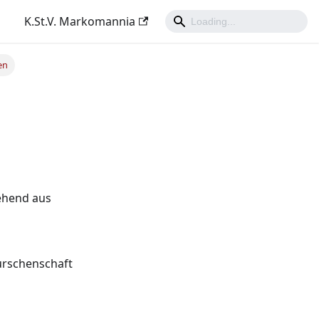
K.St.V. Markomannia
en
ehend aus
urschenschaft