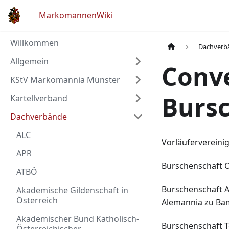
MarkomannenWiki
Willkommen
Dachverb
Allgemein
Conve
KStV Markomannia Münster
Burs
Kartellverband
Dachverbände
ALC
Vorläufervereini
APR
Burschenschaft 
ATBÖ
Burschenschaft A
Akademische Gildenschaft in
Österreich
Alemannia zu Ba
Akademischer Bund Katholisch-
Burschenschaft T