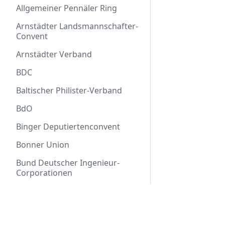
Allgemeiner Pennäler Ring
Arnstädter Landsmannschafter-
Convent
Arnstädter Verband
BDC
Baltischer Philister-Verband
BdO
Binger Deputiertenconvent
Bonner Union
Bund Deutscher Ingenieur-
Corporationen
Bund Jüdischer Corporationen
Über Markomannia
Bund deutscher Studenten