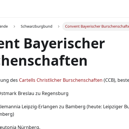
ände
Schwarzburgbund
Convent Bayerischer Burschenschaft
nt Bayerischer
chenschaften
gung des
Cartells Christlicher Burschenschaften
(CCB), best
Ostmark Breslau zu Regensburg
lemannia Leipzig-Erlangen zu Bamberg (heute: Leipziger B
mberg)
eutonia Nürnberg.