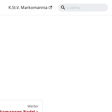
K.St.V. Markomannia
Weiter
komannen-Nadel