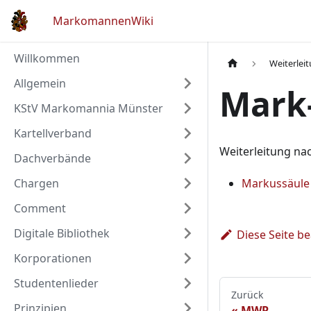
MarkomannenWiki
Willkommen
Weiterlei
Allgemein
Mark-
KStV Markomannia Münster
Kartellverband
Weiterleitung na
Dachverbände
Chargen
Markussäule
Comment
Digitale Bibliothek
Diese Seite b
Korporationen
Studentenlieder
Zurück
Prinzipien
MWR