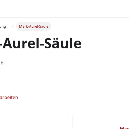
tung
Mark-Aurel-Säule
Aurel-Säule
ch:
earbeiten
Mar