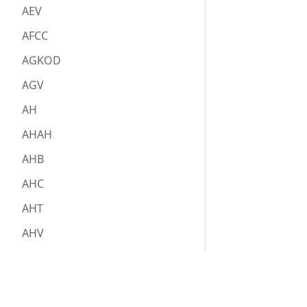
AEV
AFCC
AGKOD
AGV
AH
AHAH
AHB
AHC
AHT
AHV
AHV-Beitrag
Über Markomannia
AHV-Kassierer