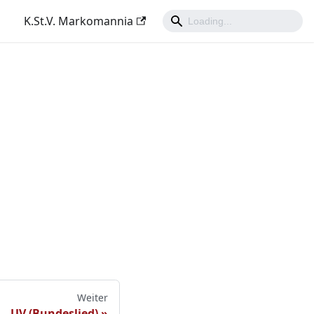
K.St.V. Markomannia
Weiter
UV (Bundeslied)