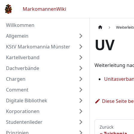
MarkomannenWiki
Willkommen
Weiterlei
Allgemein
UV
KStV Markomannia Münster
Kartellverband
Weiterleitung na
Dachverbände
Chargen
Unitasverban
Comment
Digitale Bibliothek
Diese Seite b
Korporationen
Studentenlieder
Zurück
Prinzipien
Tuiskonia