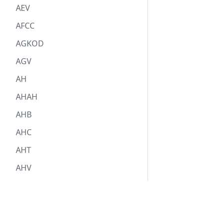
AEV
AFCC
AGKOD
AGV
AH
AHAH
AHB
AHC
AHT
AHV
AHV-Beitrag
Über Markomannia
AHV-Kassierer